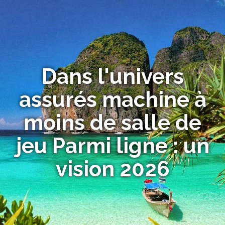
Dans l'univers
assurés machine à
moins de salle de
jeu Parmi ligne : un
vision 2026